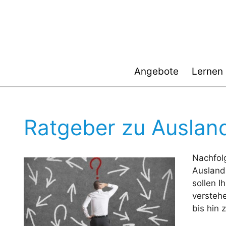
Zum
Inhalt
springen
Angebote
Lernen
Ratgeber zu Auslan
Nachfol
Ausland
sollen 
versteh
bis hin