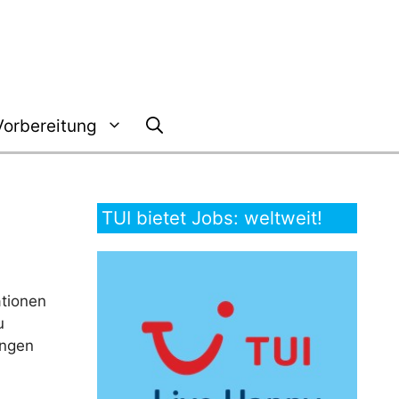
Vorbereitung
TUI bietet Jobs: weltweit!
ationen
u
ungen