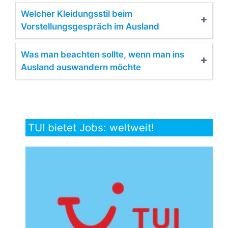
Welcher Kleidungsstil beim
Vorstellungsgespräch im Ausland
Was man beachten sollte, wenn man ins
Ausland auswandern möchte
TUI bietet Jobs: weltweit!