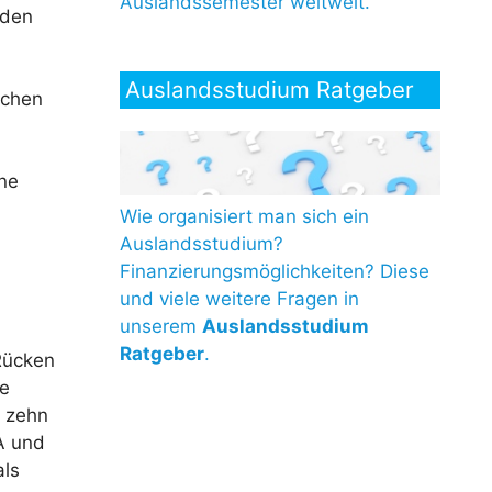
Auslandssemester weltweit.
mden
Auslandsstudium Ratgeber
schen
ine
Wie organisiert man sich ein
Auslandsstudium?
Finanzierungsmöglichkeiten? Diese
und viele weitere Fragen in
unserem
Auslandsstudium
Ratgeber
.
Rücken
he
r zehn
SA und
als