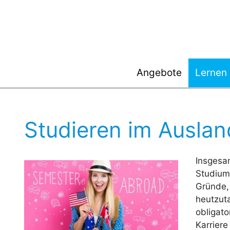
Zum
Inhalt
springen
Angebote
Lernen
Studieren im Auslan
Insgesam
Studium
Gründe, 
heutzut
obligato
Karriere