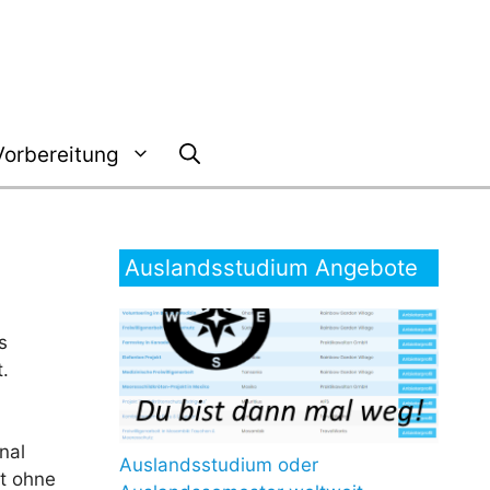
Vorbereitung
Auslandsstudium Angebote
s
.
nal
Auslandsstudium oder
ht ohne