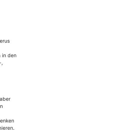
erus
 in den
-,
 aber
in
denken
mieren,