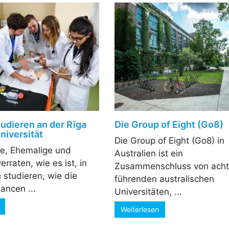
tudieren an der Rīga
Die Group of Eight (Go8)
niversität
Die Group of Eight (Go8) in
e, Ehemalige und
Australien ist ein
rraten, wie es ist, in
Zusammenschluss von acht
 studieren, wie die
führenden australischen
ancen ...
Universitäten, ...
Weiterlesen