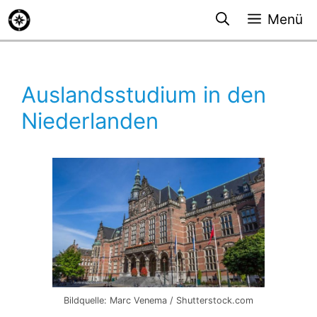
Zum
Menü
Inhalt
springen
Auslandsstudium in den
Niederlanden
Bildquelle: Marc Venema / Shutterstock.com