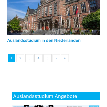
Auslandsstudium in den Niederlanden
1
2
3
4
5
›
»
Auslandsstudium Angebote