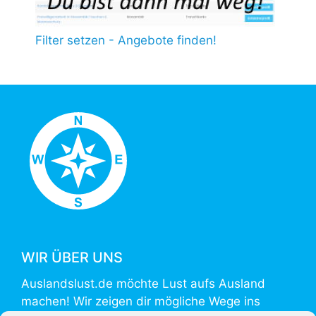
Filter setzen - Angebote finden!
WIR ÜBER UNS
Auslandslust.de möchte Lust aufs Ausland
machen! Wir zeigen dir mögliche Wege ins