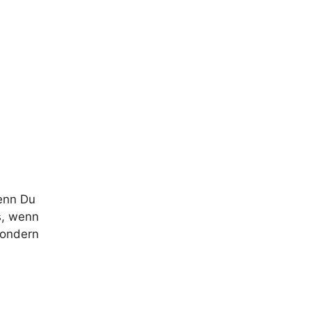
enn Du
s, wenn
sondern