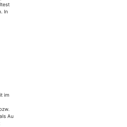
ltest
. In
it im
bzw.
als Au
t