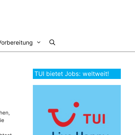
Vorbereitung
TUI bietet Jobs: weltweit!
ehen,
ie