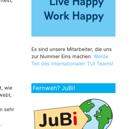
htest,
Es sind unsere Mitarbeiter, die uns
zur Nummer Eins machen.
Werde
Teil des internationalen TUI Teams!
Fernweh? JuBi!
t, wie
hwebt,
n sehr
…