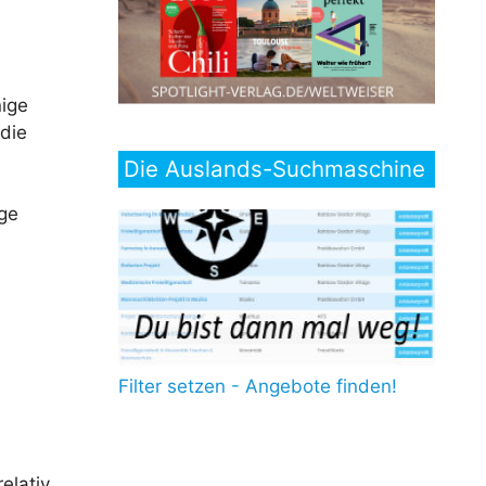
nige
 die
Die Auslands-Suchmaschine
ige
Filter setzen - Angebote finden!
elativ