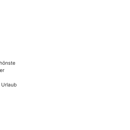
chönste
er
 Urlaub