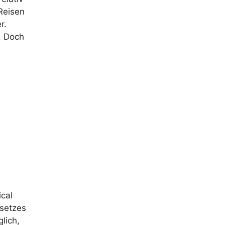
 Reisen
r.
. Doch
ical
esetzes
lich,