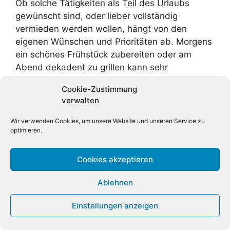
Ob solche Tätigkeiten als Teil des Urlaubs
gewünscht sind, oder lieber vollständig
vermieden werden wollen, hängt von den
eigenen Wünschen und Prioritäten ab. Morgens
ein schönes Frühstück zubereiten oder am
Abend dekadent zu grillen kann sehr
wünschenswert sein.
Cookie-Zustimmung
verwalten
Fakt ist jedoch, dass dafür auf jeden Fall etwas
Zeit benötigt wird, die man nicht frei mit
Wir verwenden Cookies, um unsere Website und unseren Service zu
optimieren.
anderen, bequemeren oder spaßigeren
Aktivitäten gefüllt werden kann. Gerade das
Einkaufen gehen kann im Urlaub als sehr nervig
Cookies akzeptieren
empfunden werden.
Ablehnen
Etwas aufwendigere Planung
Einstellungen anzeigen
Wie oben bereits erkennbar wurde, muss man