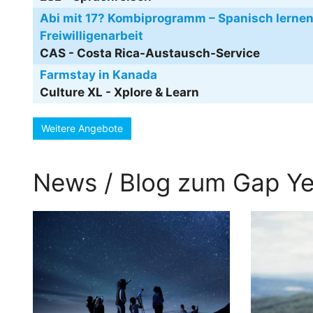
Abi mit 17? Kombiprogramm – Spanisch lernen
Freiwilligenarbeit
CAS - Costa Rica-Austausch-Service
Farmstay in Kanada
Culture XL - Xplore & Learn
Weitere Angebote
News / Blog zum Gap Ye