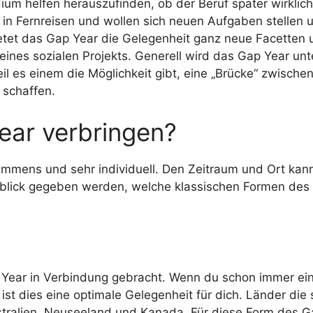
ium helfen herauszufinden, ob der Beruf später wirklich
 in Fernreisen und wollen sich neuen Aufgaben stellen 
ietet das Gap Year die Gelegenheit ganz neue Facetten
eines sozialen Projekts. Generell wird das Gap Year unt
l es einem die Möglichkeit gibt, eine „Brücke“ zwische
schaffen.
ear verbringen?
 immens und sehr individuell. Den Zeitraum und Ort kan
berblick gegeben werden, welche klassischen Formen des
 Year in Verbindung gebracht. Wenn du schon immer ei
st dies eine optimale Gelegenheit für dich. Länder die 
stralien, Neuseeland und Kanada. Für diese Form des 