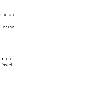
tion an
r
du gerne
immten
ufswelt