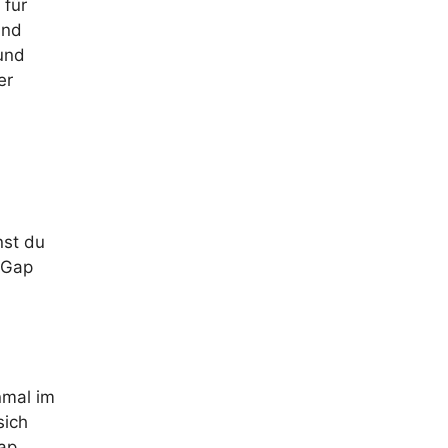
 für
und
 und
er
n
nst du
 Gap
nmal im
sich
Gap