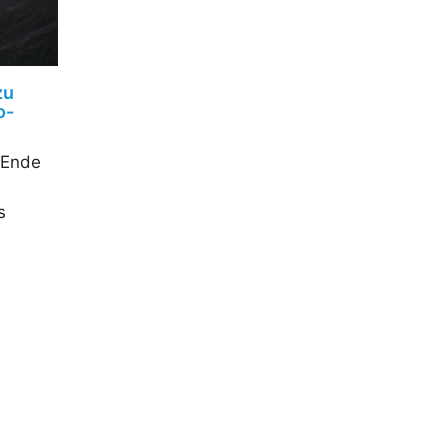
zu
o-
 Ende
s