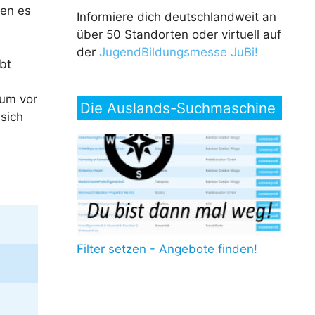
ten es
Informiere dich deutschlandweit an
über 50 Standorten oder virtuell auf
der
JugendBildungsmesse JuBi!
bt
ium vor
Die Auslands-Suchmaschine
 sich
Filter setzen - Angebote finden!