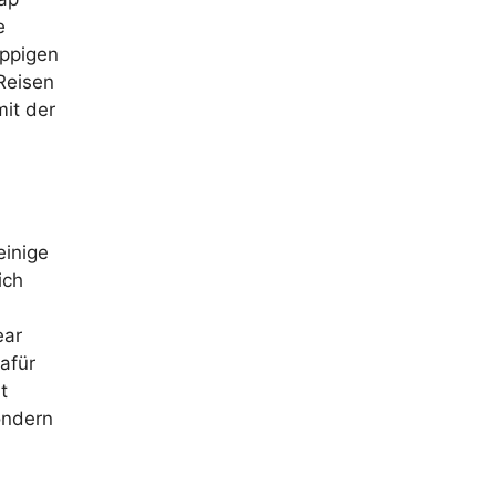
e
ippigen
 Reisen
mit der
einige
ich
ear
afür
t
ondern