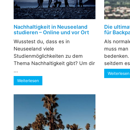
Nachhaltigkeit in Neuseeland
Die ultima
studieren – Online und vor Ort
für Backp
Wusstest du, dass es in
Als normal
Neuseeland viele
muss man 
Studienmöglichkeiten zu dem
bedenken. E
Thema Nachhaltigkeit gibt? Um dir
seitdem es 
...
Weiterlesen
Weiterlesen