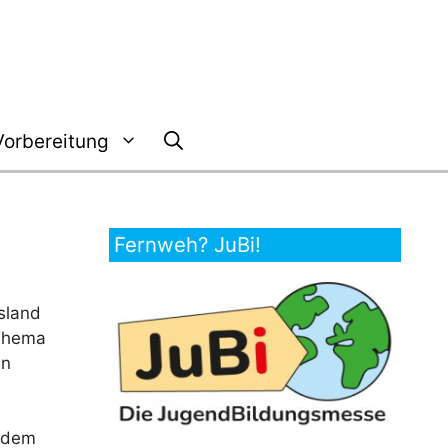
Vorbereitung
Fernweh? JuBi!
sland
 Thema
en
h dem