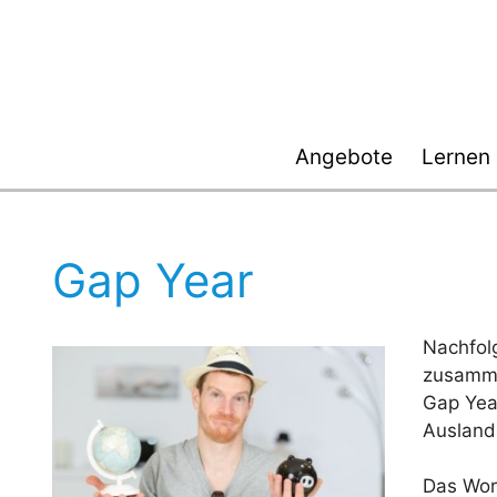
Zum
Inhalt
springen
Angebote
Lernen
Gap Year
Nachfol
zusamme
Gap Yea
Auslands
Das Wor