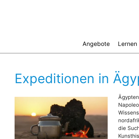
Zum
Inhalt
springen
Angebote
Lernen
Expeditionen in Ägy
Ägypten 
Napoleo
Wissensc
nordafr
die Suc
Kunsthis