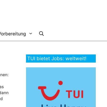
Vorbereitung
TUI bietet Jobs: weltweit!
onen:
as
 dann
nd