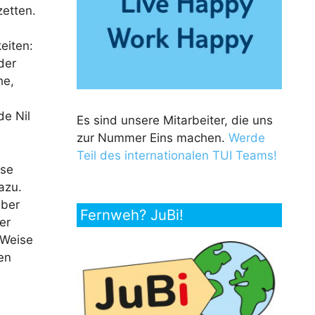
etten.
eiten:
der
he,
de Nil
Es sind unsere Mitarbeiter, die uns
zur Nummer Eins machen.
Werde
Teil des internationalen TUI Teams!
ese
azu.
aber
Fernweh? JuBi!
er
 Weise
en