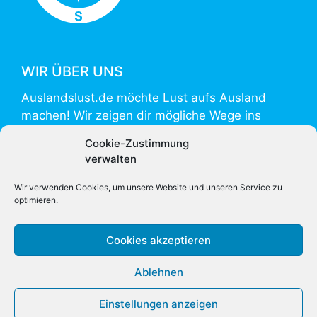
WIR ÜBER UNS
Auslandslust.de möchte Lust aufs Ausland
machen! Wir zeigen dir mögliche Wege ins
Ausland und helfen mit Informationen zur
Cookie-Zustimmung
Vorbereitung und Umsetzung.
verwalten
Auslandslust.de is powered by
weltweiser
.
Wir verwenden Cookies, um unsere Website und unseren Service zu
optimieren.
Cookies akzeptieren
Ablehnen
Einstellungen anzeigen
Copyright 2026 International Education Network GmbH & Co
KG.
Impressum
|
Datenschutz
|
Über uns
|
Kontakt