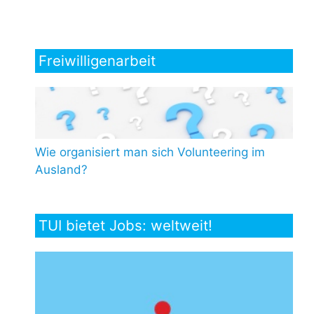
Freiwilligenarbeit
Wie organisiert man sich Volunteering im
Ausland?
TUI bietet Jobs: weltweit!