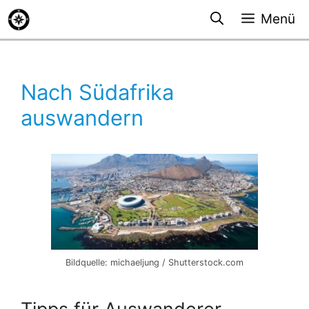
Zum
Menü
Inhalt
springen
Nach Südafrika
auswandern
Bildquelle: michaeljung / Shutterstock.com