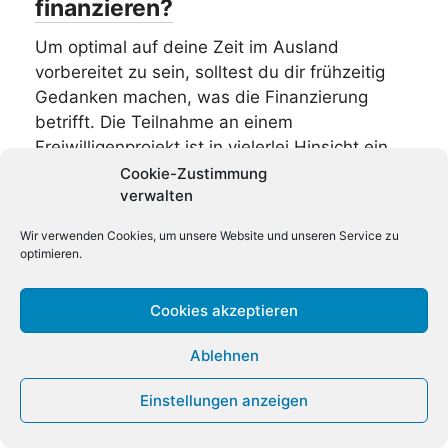
finanzieren?
Um optimal auf deine Zeit im Ausland
vorbereitet zu sein, solltest du dir frühzeitig
Gedanken machen, was die Finanzierung
betrifft. Die Teilnahme an einem
Freiwilligenprojekt ist in vielerlei Hinsicht ein
großer Gewinn. Leider kannst du dabei aber
Cookie-Zustimmung
verwalten
nicht mit einer Vergütung rechnen. Im
Gegenteil: du musst Ausgaben für deine
Wir verwenden Cookies, um unsere Website und unseren Service zu
Unterkunft, Verpflegung, den Flug, die
optimieren.
Auslandskrankenversicherung etc.
einkalkulieren. Falls du den Aufenthalt über
Cookies akzeptieren
einen Veranstalter buchst, so ist das mit
weiteren Kosten verbunden. Je nach Zielland,
Ablehnen
Aufenthaltsdauer und Lebensstandard
variieren die zu erwartenden Ausgaben
Einstellungen anzeigen
natürlich.