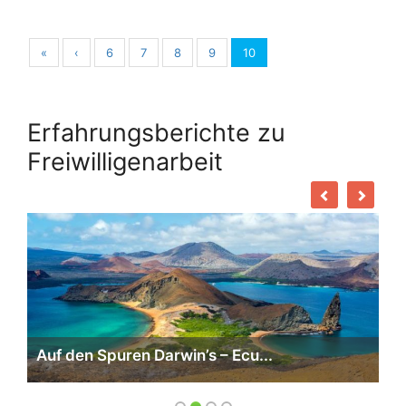
«
‹
6
7
8
9
10
Erfahrungsberichte zu
Freiwilligenarbeit
Auf den Spuren Darwin’s – Ecu...