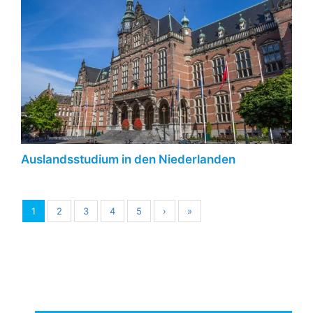
Auslandsstudium in den Niederlanden
1
2
3
4
5
›
»