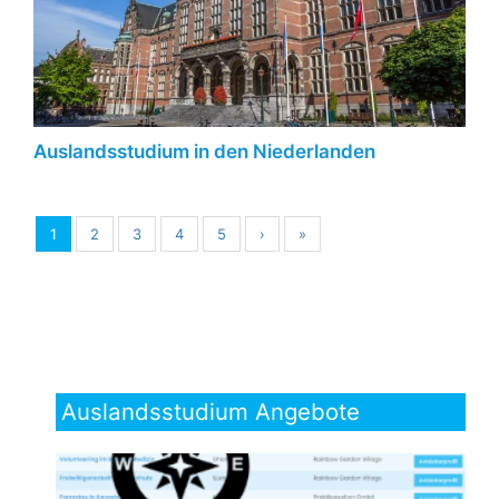
Auslandsstudium in den Niederlanden
1
2
3
4
5
›
»
Auslandsstudium Angebote