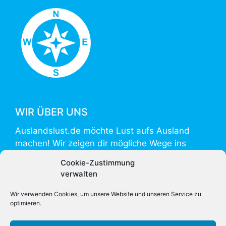
WIR ÜBER UNS
Auslandslust.de möchte Lust aufs Ausland
machen! Wir zeigen dir mögliche Wege ins
Ausland und helfen mit Informationen zur
Cookie-Zustimmung
Vorbereitung und Umsetzung.
verwalten
Auslandslust.de is powered by
weltweiser
.
Wir verwenden Cookies, um unsere Website und unseren Service zu
optimieren.