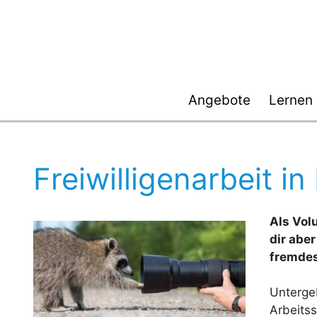
Zum
Inhalt
springen
Angebote
Lernen
Freiwilligenarbeit i
Als Volu
dir aber
fremdes
Untergeb
Arbeitss