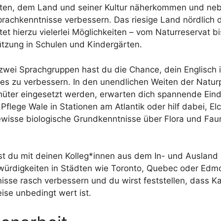
iten, dem Land und seiner Kultur näherkommen und ne
rachkenntnisse verbessern. Das riesige Land nördlich 
et hierzu vielerlei Möglichkeiten – vom Naturreservat bi
ützung in Schulen und Kindergärten.
 zwei Sprachgruppen hast du die Chance, dein Englisch 
s zu verbessern. In den unendlichen Weiten der Natur
hüter eingesetzt werden, erwarten dich spannende Eind
Pflege Wale in Stationen am Atlantik oder hilf dabei, El
wisse biologische Grundkenntnisse über Flora und Fau
t du mit deinen Kolleg*innen aus dem In- und Ausland 
rdigkeiten in Städten wie Toronto, Quebec oder Edm
sse rasch verbessern und du wirst feststellen, dass 
eise unbedingt wert ist.