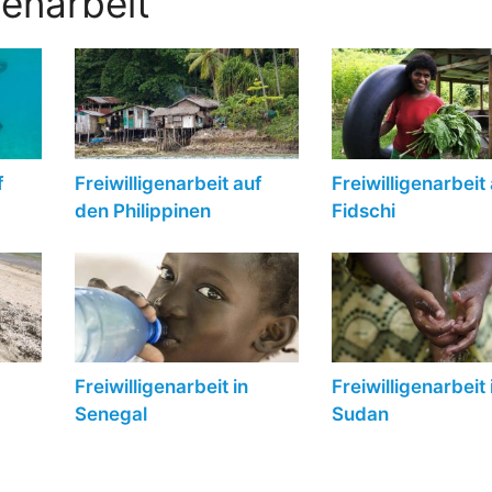
genarbeit
f
Freiwilligenarbeit auf
Freiwilligenarbeit
den Philippinen
Fidschi
Freiwilligenarbeit in
Freiwilligenarbeit 
Senegal
Sudan