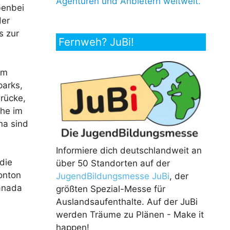
Agenturen und Anbietern weltweit.
benbei
der
s zur
Fernweh? JuBi!
im
parks,
rücke,
che im
na sind
Informiere dich deutschlandweit an
die
über 50 Standorten auf der
onton
JugendBildungsmesse JuBi
, der
Kanada
größten Spezial-Messe für
Auslandsaufenthalte. Auf der JuBi
werden Träume zu Plänen - Make it
happen!