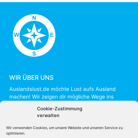
WIR ÜBER UNS
Auslandslust.de möchte Lust aufs Ausland
machen! Wir zeigen dir mögliche Wege ins
Ausland und helfen mit Informationen zur
Cookie-Zustimmung
Vorbereitung und Umsetzung.
verwalten
Auslandslust.de is powered by
weltweiser
.
Wir verwenden Cookies, um unsere Website und unseren Service zu
optimieren.