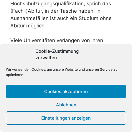
Hochschulzugangsqualifikation, sprich das
(Fach-)Abitur, in der Tasche haben. In
Ausnahmefällen ist auch ein Studium ohne
Abitur möglich.
Viele Universitäten verlangen von ihren
Bewerbern Mindestzensuren im (Fach-)Abitur
Cookie-Zustimmung
und im bisherigen Studium und/oder ein
verwalten
Mindestergebnis in einem standardisierten
Sprachtest. Einige Universitäten haben auch
Wir verwenden Cookies, um unsere Website und unseren Service zu
optimieren.
eigene Aufnahmetests eingeführt, mit denen
sie die Eignung der Bewerber prüfen. Das
Cookies akzeptieren
können reine Sprachtest sein, aber auch Tests
zum Fach- oder Allgemeinwissen.
Ablehnen
Sämtliche Dokumente müssen normalerweise
Einstellungen anzeigen
in übersetzter Beglaubigung eingereicht
werden. Üblicherweise wünschen