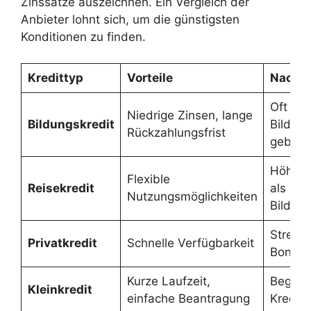
Zinssätze auszeichnen. Ein Vergleich der
Anbieter lohnt sich, um die günstigsten
Konditionen zu finden.
Kredittyp
Vorteile
Nachte
Oft an
Niedrige Zinsen, lange
Bildungskredit
Bildun
Rückzahlungsfrist
gebun
Höhere
Flexible
Reisekredit
als
Nutzungsmöglichkeiten
Bildung
Streng
Privatkredit
Schnelle Verfügbarkeit
Bonitä
Kurze Laufzeit,
Begren
Kleinkredit
einfache Beantragung
Kredit