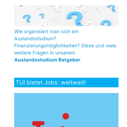
Wie organisiert man sich ein
Auslandsstudium?
Finanzierungsmöglichkeiten? Diese und viele
weitere Fragen in unserem
Auslandsstudium Ratgeber
.
TUI bietet Jobs: weltweit!