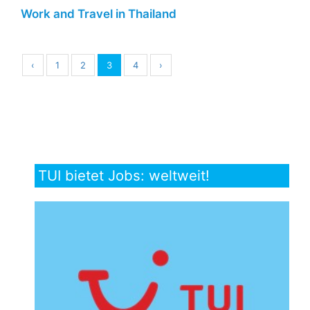
Work and Travel in Thailand
‹
1
2
3
4
›
TUI bietet Jobs: weltweit!