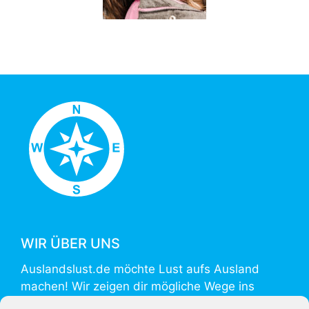
WIR ÜBER UNS
Auslandslust.de möchte Lust aufs Ausland
machen! Wir zeigen dir mögliche Wege ins
Ausland und helfen mit Informationen zur