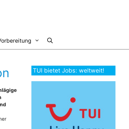
Vorbereitung
on
TUI bietet Jobs: weltweit!
hlägige
n
end
her
e