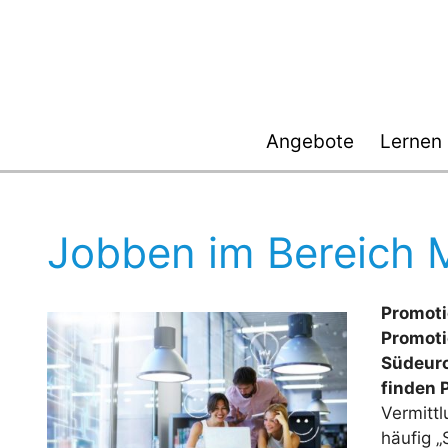
Zum
Inhalt
springen
Angebote
Lernen
Jobben im Bereich 
Promoti
Promoti
Südeuro
finden 
Vermitt
häufig 