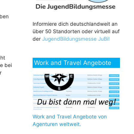
aben
Informiere dich deutschlandweit an
über 50 Standorten oder virtuell auf
der
JugendBildungsmesse JuBi!
eht
Work and Travel Angebote
e bei
r
Work and Travel Angebote von
Agenturen weltweit.