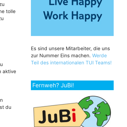
zu
e tolle
zu
Es sind unsere Mitarbeiter, die uns
zur Nummer Eins machen.
Werde
Teil des internationalen TUI Teams!
zu
 aktive
Fernweh? JuBi!
en
st du