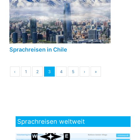
Sprachreisen in Chile
‹
1
2
3
4
5
›
»
Sprachreisen weltweit