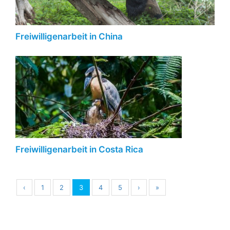
Freiwilligenarbeit in China
Freiwilligenarbeit in Costa Rica
‹
1
2
3
4
5
›
»