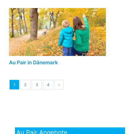
Au Pair in Dänemark
1
2
3
4
›
Au Pair Angebote