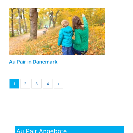
Au Pair in Dänemark
1
2
3
4
›
Au Pair Angebote