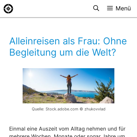
Zum
Menü
Inhalt
springen
Alleinreisen als Frau: Ohne
Begleitung um die Welt?
Quelle: Stock.adobe.com © zhukovvlad
Einmal eine Auszeit vom Alltag nehmen und für
mehrere Wochen, Monate oder sogar Jahre um