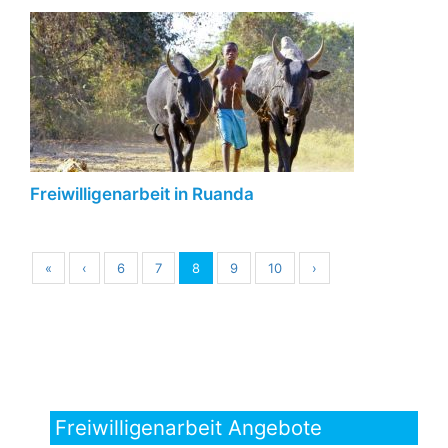
Freiwilligenarbeit in Ruanda
«
‹
6
7
8
9
10
›
Freiwilligenarbeit Angebote