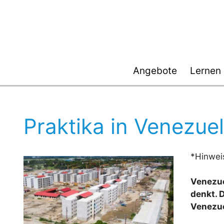
Zum
Inhalt
springen
Angebote
Lernen
Praktika in Venezue
*Hinwei
Venezue
denkt. 
Venezue