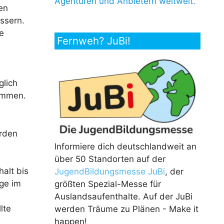
Agenturen und Anbietern weltweit.
en
ssern.
e
Fernweh? JuBi!
glich
ommen.
erden
Informiere dich deutschlandweit an
über 50 Standorten auf der
alt bis
JugendBildungsmesse JuBi
, der
nge im
größten Spezial-Messe für
Auslandsaufenthalte. Auf der JuBi
lte
werden Träume zu Plänen - Make it
happen!