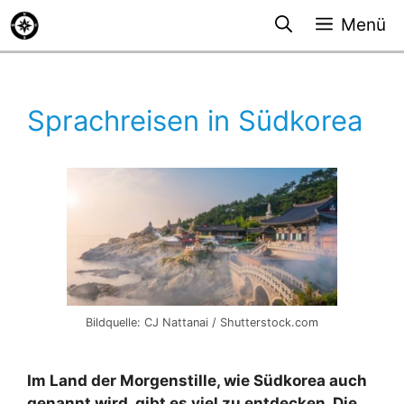
Zum
Menü
Inhalt
springen
Sprachreisen in Südkorea
Bildquelle: CJ Nattanai / Shutterstock.com
Im Land der Morgenstille, wie Südkorea auch
genannt wird, gibt es viel zu entdecken. Die