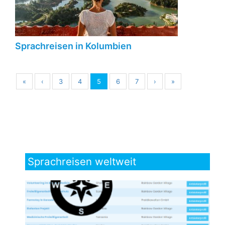
Sprachreisen in Kolumbien
«
‹
3
4
5
6
7
›
»
Sprachreisen weltweit