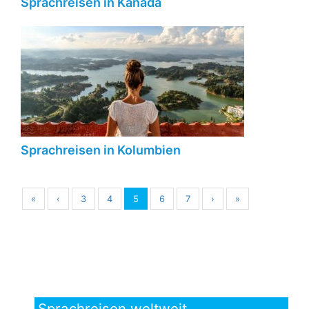
Sprachreisen in Kanada
Sprachreisen in Kolumbien
«
‹
3
4
5
6
7
›
»
Sprachreisen weltweit