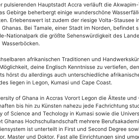
r pulsierenden Hauptstadt Accra verläuft die Akwapim
Das Gebirge beherbergt einige wunderschöne Wasserfäl
en. Erlebenswert ist zudem der riesige Volta-Stausee 
Ghanas. Bei Tamale, einer Stadt im Norden, befindet s
e-Nationalpark die größte Sehenswürdigkeit des Lande
nd Wasserböcken.
chselbaren afrikanischen Traditionen und Handwerkskü
öglichkeit, deine Englisch Kenntnisse zu vertiefen, den
 hörst du allerdings auch unterschiedliche afrikanisch
es liegen in Legon, Kumasi und Cape Coast.
ersity of Ghana in Accras Vorort Legon die Älteste und
aften bis hin zu Künsten nahezu jede Fachrichtung stud
y of Science and Techology in Kumasi sowie die Univers
etet Ghanas Hochschullandschaft mehrere Berufsakademi
iensystem ist unterteilt in First und Second Degree sow
or, Master und Doktor. Fast alle Einrichtungen sind um