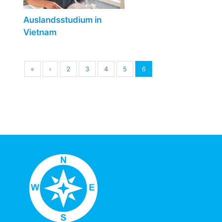
Auslandsstudium in
Vietnam
«
‹
2
3
4
5
6