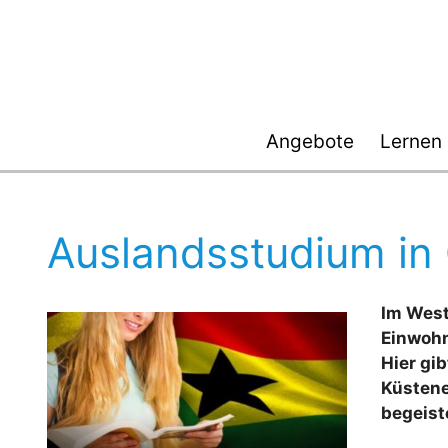
Zum
Inhalt
springen
Angebote
Lernen
Auslandsstudium in
Im West
Einwohn
Hier gi
Küstene
begeist