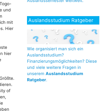
Auslandssemester weltweit.
-Togo-
le und
im
Auslandsstudium Ratgeber
ich mit
s. Hier
nste
Wie organisiert man sich ein
n hier
Auslandsstudium?
e
Finanzierungsmöglichkeiten? Diese
und viele weitere Fragen in
unserem
Auslandsstudium
 Größte.
Ratgeber
.
ieren.
ity of
en,
ie
geben