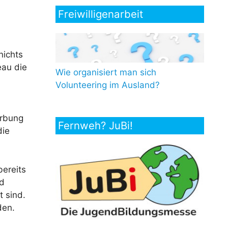
Freiwilligenarbeit
nichts
eau die
Wie organisiert man sich
Volunteering im Ausland?
erbung
Fernweh? JuBi!
die
bereits
nd
 sind.
den.