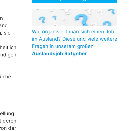
in
land
Wie organisiert man sich einen Job
, sie
im Ausland? Diese und viele weitere
Fragen in unserem großen
eitlich
Auslandsjob Ratgeber
.
ändigen
rüche
ellung
t deren
von der