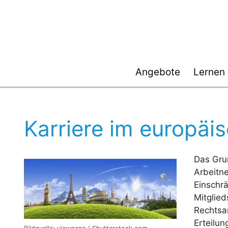
Zum
Inhalt
springen
Angebote
Lernen
Karriere im europäi
Das Grun
Arbeitne
Einschr
Mitglie
Rechtsa
Erteilun