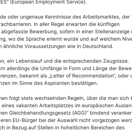
RES“ (European Employment Service).
de oder ungenaue Kenntnisse des Arbeitsmarktes, der
hbarrieren. In aller Regel erwarten die künftigen
 abgefasste Bewerbung, sofern in einer Stellenanzeige 
ärung, wo die Sprache erlernt wurde und auf welchem Niv
n ähnliche Voraussetzungen wie in Deutschland.
n, ein Lebenslauf und die entsprechenden Zeugnisse.
ern allerdings die Umfänge in Form und Länge der Bew
erenzen, bekannt als „Letter of Recommendation“, oder 
zen im Sinne des Aspiranten bestätigen.
en folgt stets wechselnden Regeln, über die man sich 
g eines vakanten Arbeitsplatzes im europäischen Ausla
einen Gleichbehandlungsgesetz (AGG)“ bindend verankert
deren EU-Bürger bei der Auswahl nicht vorgezogen wer
ch in Bezug auf Stellen in hoheitlichen Bereichen des