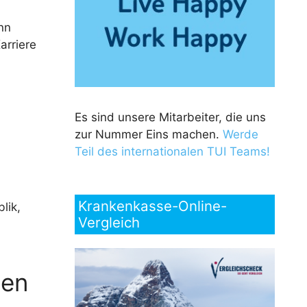
nn
arriere
Es sind unsere Mitarbeiter, die uns
zur Nummer Eins machen.
Werde
Teil des internationalen TUI Teams!
Krankenkasse-Online-
lik,
Vergleich
gen