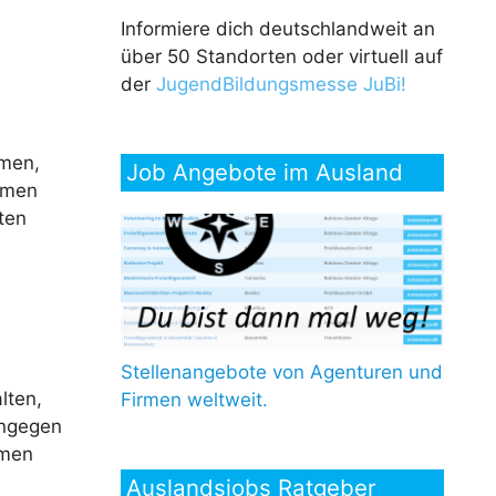
Informiere dich deutschlandweit an
über 50 Standorten oder virtuell auf
der
JugendBildungsmesse JuBi!
mmen,
Job Angebote im Ausland
mmen
ten
Stellenangebote von Agenturen und
lten,
Firmen weltweit.
ingegen
hmen
Auslandsjobs Ratgeber