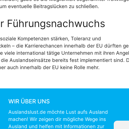
um eventuelle Beitragslücken zu schließen.
für Führungsnachwuchs
soziale Kompetenzen stärken, Toleranz und
keln – die Karrierechancen innerhalb der EU dürften ge
le viele international tätige Unternehmen mit ihren Ang
 die Auslandseinsätze bereits fest implementiert sind. 
mer auch innerhalb der EU keine Rolle mehr.
WIR ÜBER UNS
Auslandslust.de möchte Lust aufs Ausland
machen! Wir zeigen dir mögliche Wege ins
Ausland und helfen mit Informationen zur