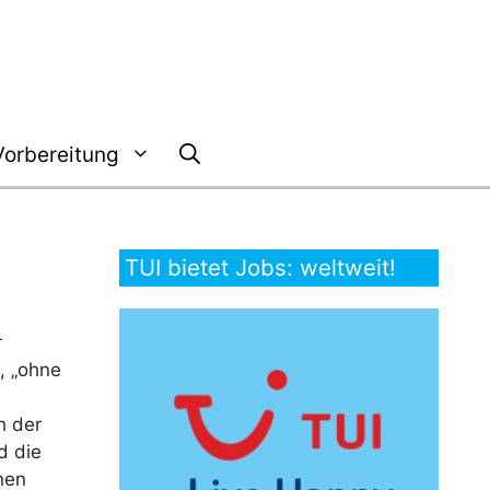
Vorbereitung
TUI bietet Jobs: weltweit!
r
, „ohne
h der
d die
inen