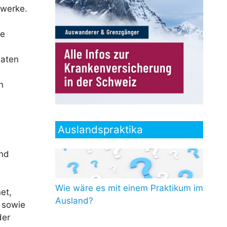
lwerke.
le
naten
n
Auslandspraktika
und
Wie wäre es mit einem Praktikum im
et,
Ausland?
 sowie
der