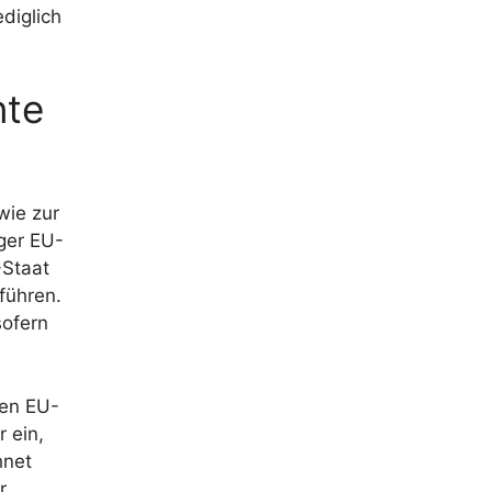
diglich
nte
wie zur
ger EU-
-Staat
führen.
sofern
ren EU-
 ein,
hnet
r