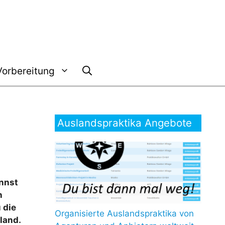
Vorbereitung
Auslandspraktika Angebote
annst
n
 die
Organisierte Auslandspraktika von
land.