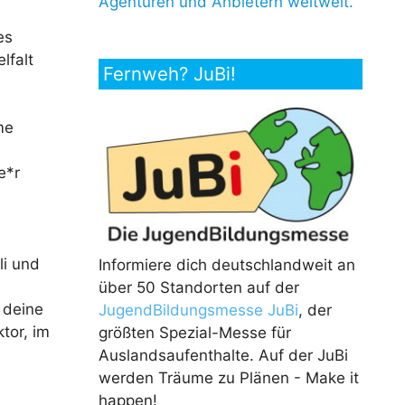
Agenturen und Anbietern weltweit.
es
lfalt
Fernweh? JuBi!
me
e*r
li und
Informiere dich deutschlandweit an
über 50 Standorten auf der
 deine
JugendBildungsmesse JuBi
, der
tor, im
größten Spezial-Messe für
Auslandsaufenthalte. Auf der JuBi
werden Träume zu Plänen - Make it
happen!