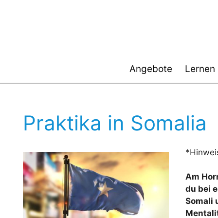
Zum
Inhalt
springen
Angebote
Lernen
Praktika in Somalia
*Hinwei
Am Horn
du bei 
Somali 
Mentali