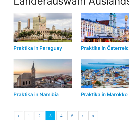
Länderauswahl Auslands
Praktika in Paraguay
Praktika in Österrei
Praktika in Namibia
Praktika in Marokko
‹
1
2
3
4
5
›
»