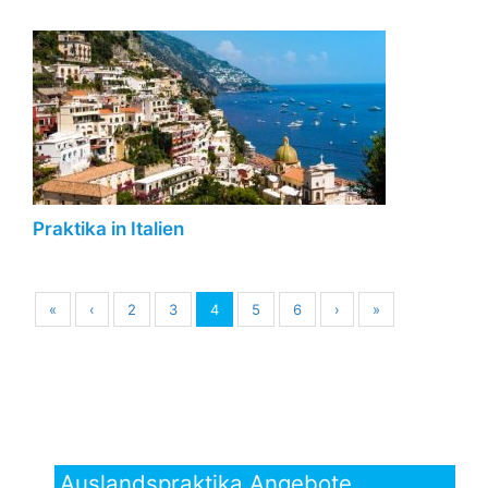
Praktika in Italien
«
‹
2
3
4
5
6
›
»
Auslandspraktika Angebote