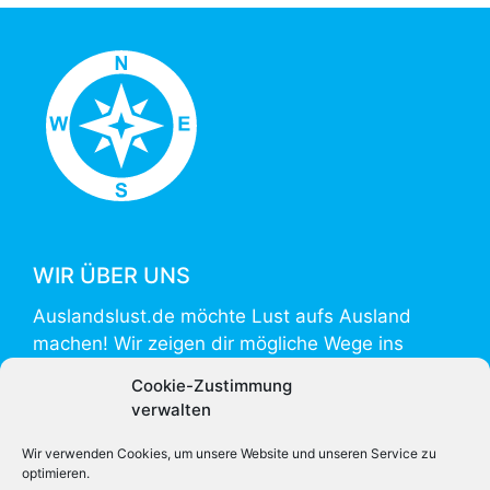
WIR ÜBER UNS
Auslandslust.de möchte Lust aufs Ausland
machen! Wir zeigen dir mögliche Wege ins
Ausland und helfen mit Informationen zur
Cookie-Zustimmung
Vorbereitung und Umsetzung.
verwalten
Auslandslust.de is powered by
weltweiser
.
Wir verwenden Cookies, um unsere Website und unseren Service zu
optimieren.