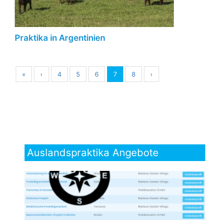
Praktika in Argentinien
«
‹
4
5
6
7
8
›
Auslandspraktika Angebote