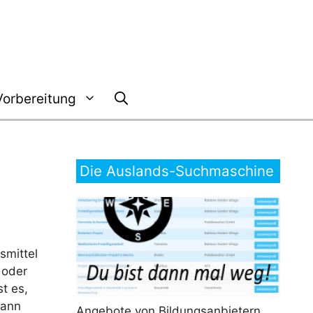
Vorbereitung
Die Auslands-Suchmaschine
smittel
 oder
t es,
kann
Angebote von Bildungsanbietern,