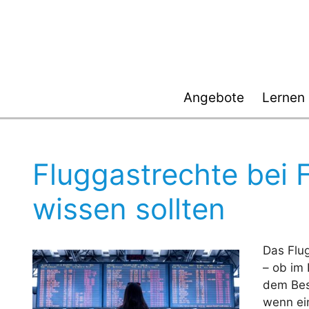
Zum
Inhalt
springen
Angebote
Lernen
Fluggastrechte bei 
wissen sollten
Das Flug
– ob im
dem Bes
wenn ein