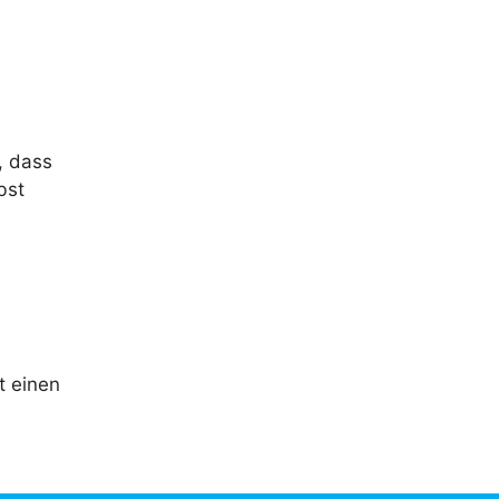
, dass
bst
n
t einen