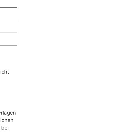
icht
erlagen
tionen
 bei