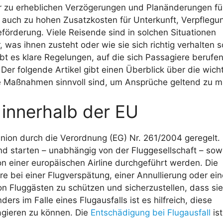
ur zu erheblichen Verzögerungen und Planänderungen fü
 auch zu hohen Zusatzkosten für Unterkunft, Verpflegu
förderung. Viele Reisende sind in solchen Situationen
, was ihnen zusteht oder wie sie sich richtig verhalten s
bt es klare Regelungen, auf die sich Passagiere berufe
Der folgende Artikel gibt einen Überblick über die wich
he Maßnahmen sinnvoll sind, um Ansprüche geltend zu 
innerhalb der EU
nion durch die Verordnung (EG) Nr. 261/2004 geregelt.
and starten – unabhängig von der Fluggesellschaft – sowi
on einer europäischen Airline durchgeführt werden. Die
e bei einer Flugverspätung, einer Annullierung oder ein
on Fluggästen zu schützen und sicherzustellen, dass sie
ders im Falle eines Flugausfalls ist es hilfreich, diese
agieren zu können. Die
Entschädigung bei Flugausfall
ist