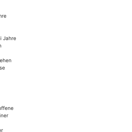
hre
i Jahre
n
iehen
sse
offene
iner
er