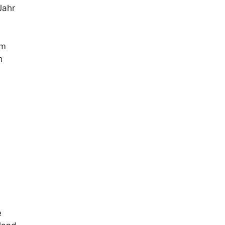
Jahr
im
n
e