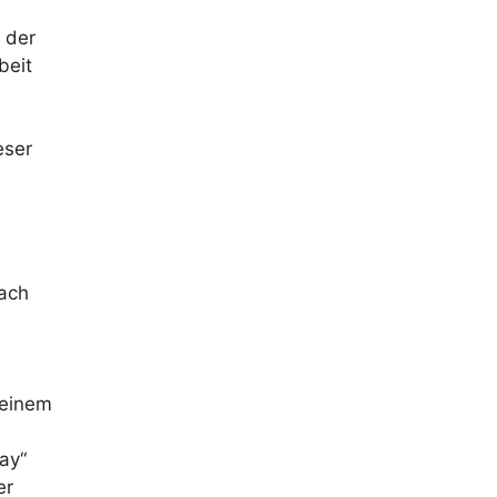
 der
beit
eser
nach
 einem
ay“
er