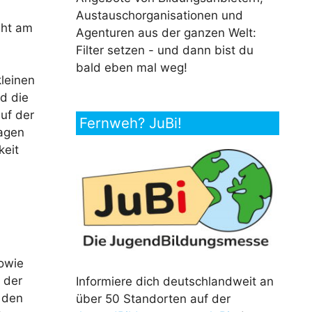
Austauschorganisationen und
uht am
Agenturen aus der ganzen Welt:
Filter setzen - und dann bist du
bald eben mal weg!
kleinen
d die
uf der
Fernweh? JuBi!
tagen
keit
n
sowie
 der
Informiere dich deutschlandweit an
 den
über 50 Standorten auf der