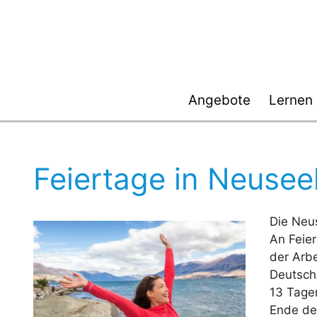
Zum
Inhalt
springen
Angebote
Lernen
Feiertage in Neusee
Die Neus
An Feie
der Arbe
Deutschl
13 Tagen
Ende der