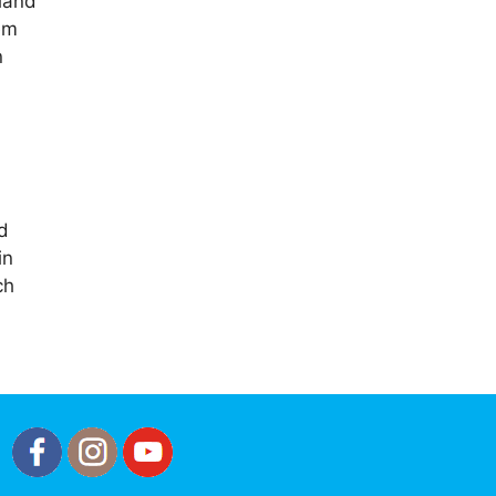
land
em
n
d
in
ch