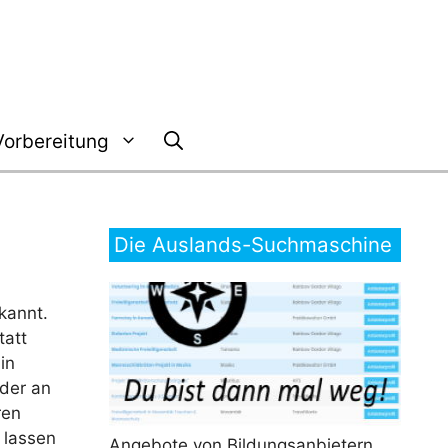
Vorbereitung
Die Auslands-Suchmaschine
kannt.
tatt
in
nder an
ren
 lassen
Angebote von Bildungsanbietern,