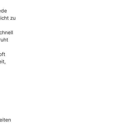
ede
icht zu
chnell
ruht
oft
it,
eiten