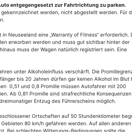
n Auto entgegengesetzt zur Fahrtrichtung zu parken.
 gekennzeichnet werden, nicht abgestellt werden. Für d
n.
in Neuseeland eine „Warranty of Fitness“ erforderlich. 
len erworben werden und muss gut sichtbar hinter der
naus muss der Wagen natürlich registriert sein. Eine
ren unter Alkoholeinfluss verschärft. Die Promillegren
änger bis 20 Jahren dürfen gar keinen Alkohol im Blut
hen 0,51 und 0,8 Promille müssen Autofahrer mit 200
en. Ab 0,81 Promille sind strafrechtliche Konsequenzen
n dreimonatiger Entzug des Führerscheins möglich.
geschlossener Ortschaften auf 50 Stundenkilometer beg
 Gebieten 80 km/h gefahren werden. Auf allen anderen
t. Bei schlechten Witterungs-Bedingungen sollte die