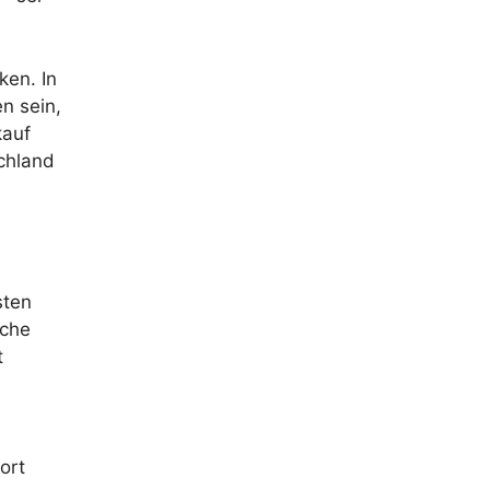
ken. In
n sein,
kauf
chland
sten
sche
t
ort