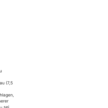
u
au (7,5
hlagen,
herer
– sei