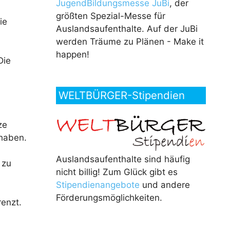
JugendBildungsmesse JuBi
, der
größten Spezial-Messe für
ie
Auslandsaufenthalte. Auf der JuBi
werden Träume zu Plänen - Make it
happen!
Die
WELTBÜRGER-Stipendien
ze
 haben.
Auslandsaufenthalte sind häufig
 zu
nicht billig! Zum Glück gibt es
Stipendienangebote
und andere
Förderungsmöglichkeiten.
renzt.