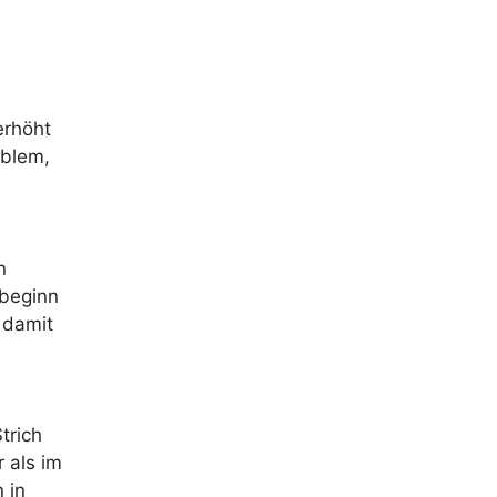
erhöht
oblem,
n
tbeginn
 damit
trich
 als im
 in