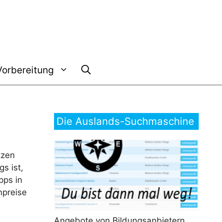
Vorbereitung
Die Auslands-Suchmaschine
tzen
s ist,
pps in
npreise
Angebote von Bildungsanbietern,