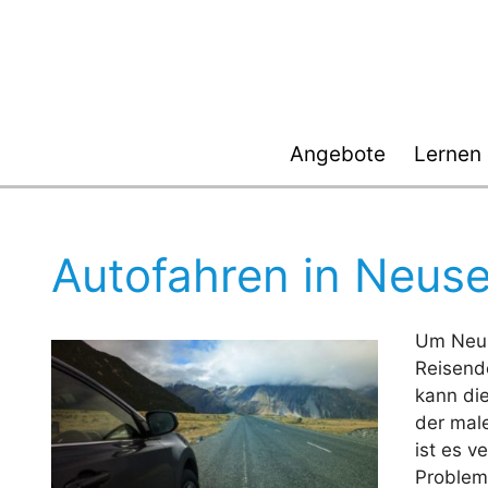
Zum
Inhalt
springen
Angebote
Lernen
Autofahren in Neus
Um Neus
Reisend
kann die
der male
ist es v
Problem