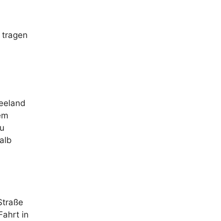
 tragen
seeland
em
zu
alb
Straße
Fahrt in