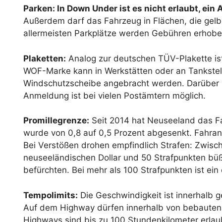
Parken: In Down Under ist es nicht erlaubt, ei
Außerdem darf das Fahrzeug in Flächen, die gelb
allermeisten Parkplätze werden Gebühren erhobe
Plaketten:
Analog zur deutschen TÜV-Plakette ist 
WOF-Marke kann in Werkstätten oder an Tankstel
Windschutzscheibe angebracht werden. Darüber hi
Anmeldung ist bei vielen Postämtern möglich.
Promillegrenze:
Seit 2014 hat Neuseeland das Fah
wurde von 0,8 auf 0,5 Prozent abgesenkt. Fahranf
Bei Verstößen drohen empfindlich Strafen: Zwisc
neuseeländischen Dollar und 50 Strafpunkten büß
befürchten. Bei mehr als 100 Strafpunkten ist ei
Tempolimits:
Die Geschwindigkeit ist innerhalb 
Auf dem Highway dürfen innerhalb von bebauten
Highways sind bis zu 100 Stundenkilometer erlaub