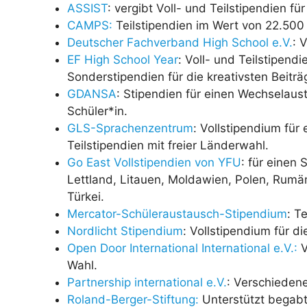
ASSIST
: vergibt Voll- und Teilstipendien fü
CAMPS:
Teilstipendien im Wert von 22.500 
Deutscher Fachverband High School e.V.
: 
EF High School Year
: Voll- und Teilstipend
Sonderstipendien für die kreativsten Beiträ
GDANSA
: Stipendien für einen Wechselaus
Schüler*in.
GLS-Sprachenzentrum
: Vollstipendium für
Teilstipendien mit freier Länderwahl.
Go East Vollstipendien von YFU
: für einen
Lettland, Litauen, Moldawien, Polen, Rumä
Türkei.
Mercator-Schüleraustausch-Stipendium
: T
Nordlicht Stipendiu
m
: Vollstipendium für d
Open Door International International e.V.:
V
Wahl.
Partnership international e.V.
: Verschiedene
Roland-Berger-Stiftung:
Unterstützt begabte