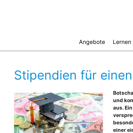
Zum
Inhalt
springen
Angebote
Lernen
Stipendien für eine
Botscha
und kom
aus. Ei
verspre
besonde
einer e