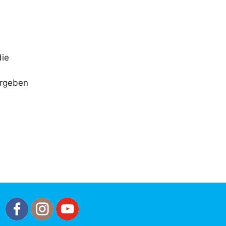
die
ergeben