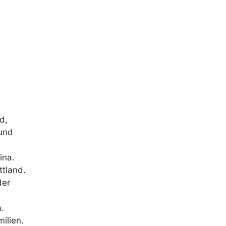
d,
 und
ina.
ttland.
der
.
ilien.