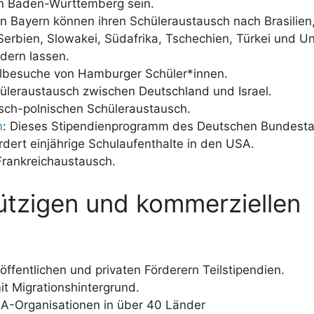
in Baden-Württemberg sein.
 in Bayern können ihren Schüleraustausch nach Brasilien
 Serbien, Slowakei, Südafrika, Tschechien, Türkei und U
dern lassen.
ulbesuche von Hamburger Schüler*innen.
hüleraustausch zwischen Deutschland und Israel.
tsch-polnischen Schüleraustausch.
m
: Dieses Stipendienprogramm des Deutschen Bundest
ert einjährige Schulaufenthalte in den USA.
 Frankreichaustausch.
ützigen und kommerziellen
ffentlichen und privaten Förderern Teilstipendien.
it Migrationshintergrund.
JA-Organisationen in über 40 Länder