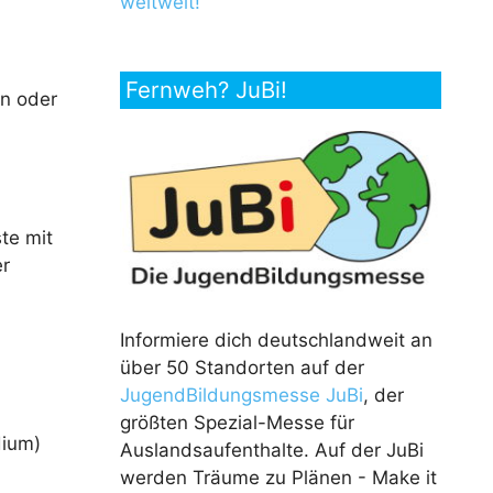
weltweit!
Fernweh? JuBi!
en oder
te mit
er
Informiere dich deutschlandweit an
über 50 Standorten auf der
JugendBildungsmesse JuBi
, der
größten Spezial-Messe für
dium)
Auslandsaufenthalte. Auf der JuBi
werden Träume zu Plänen - Make it