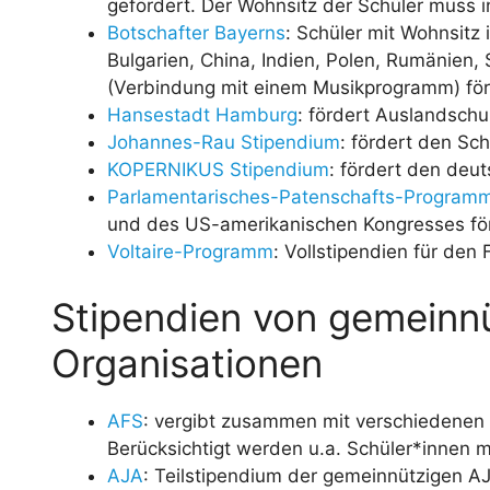
gefördert. Der Wohnsitz der Schüler muss 
Botschafter Bayerns
: Schüler mit Wohnsitz
Bulgarien, China, Indien, Polen, Rumänien,
(Verbindung mit einem Musikprogramm) för
Hansestadt Hamburg
: fördert Auslandsch
Johannes-Rau Stipendium
: fördert den Sc
KOPERNIKUS Stipendium
: fördert den deu
Parlamentarisches-Patenschafts-Program
und des US-amerikanischen Kongresses förd
Voltaire-Programm
: Vollstipendien für den
Stipendien von gemeinn
Organisationen
AFS
: vergibt zusammen mit verschiedenen ö
Berücksichtigt werden u.a. Schüler*innen m
AJA
: Teilstipendium der gemeinnützigen A