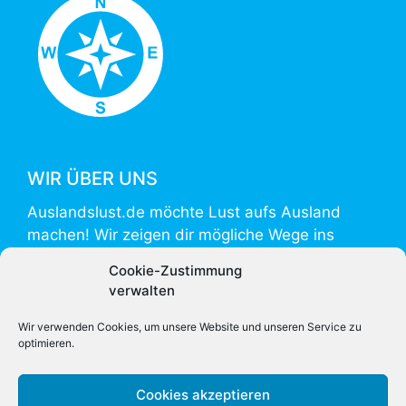
WIR ÜBER UNS
Auslandslust.de möchte Lust aufs Ausland
machen! Wir zeigen dir mögliche Wege ins
Ausland und helfen mit Informationen zur
Cookie-Zustimmung
Vorbereitung und Umsetzung.
verwalten
Auslandslust.de is powered by
weltweiser
.
Wir verwenden Cookies, um unsere Website und unseren Service zu
optimieren.
Cookies akzeptieren