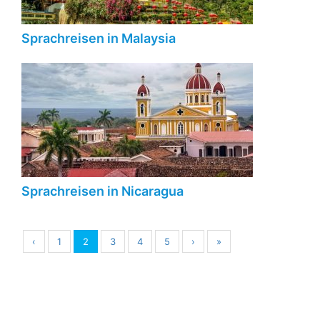
Sprachreisen in Malaysia
Sprachreisen in Nicaragua
‹
1
2
3
4
5
›
»