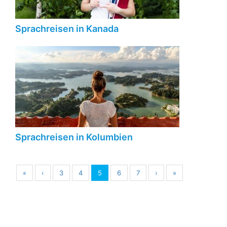
Sprachreisen in Kanada
Sprachreisen in Kolumbien
«
‹
3
4
5
6
7
›
»