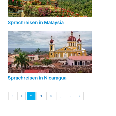
Sprachreisen in Malaysia
Sprachreisen in Nicaragua
‹
1
2
3
4
5
›
»