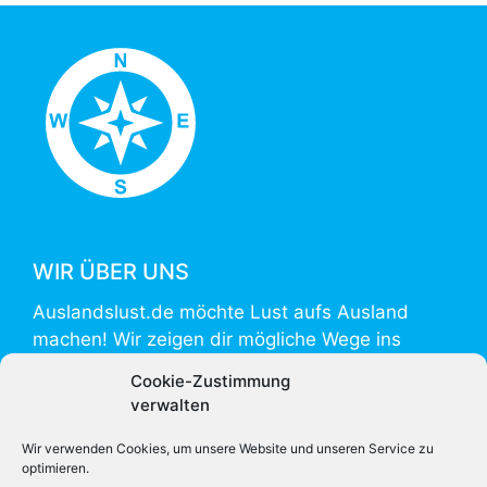
WIR ÜBER UNS
Auslandslust.de möchte Lust aufs Ausland
machen! Wir zeigen dir mögliche Wege ins
Ausland und helfen mit Informationen zur
Cookie-Zustimmung
Vorbereitung und Umsetzung.
verwalten
Auslandslust.de is powered by
weltweiser
.
Wir verwenden Cookies, um unsere Website und unseren Service zu
optimieren.