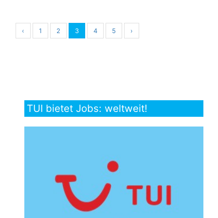
‹
1
2
3
4
5
›
TUI bietet Jobs: weltweit!