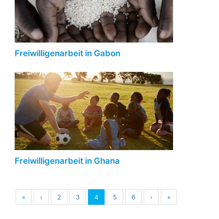
Freiwilligenarbeit in Gabon
Freiwilligenarbeit in Ghana
«
‹
2
3
4
5
6
›
»