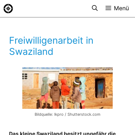
Zum
Menü
Inhalt
springen
Freiwilligenarbeit in
Swaziland
Bildquelle: lkpro / Shutterstock.com
Das kleine Swaziland besitzt ungefähr die