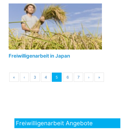
Freiwilligenarbeit in Japan
«
‹
3
4
5
6
7
›
»
Freiwilligenarbeit Angebote