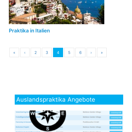
Praktika in Italien
«
‹
2
3
4
5
6
›
»
Auslandspraktika Angebote