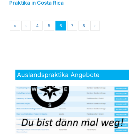
Praktika in Costa Rica
«
‹
4
5
6
7
8
›
Auslandspraktika Angebote